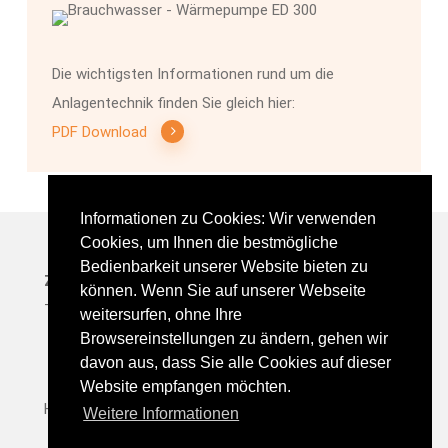
Die wichtigsten Informationen rund um die
Anlagentechnik finden Sie gleich hier:
PDF Download
Informationen zu Cookies: Wir verwenden
Cookies, um Ihnen die bestmögliche
Bedienbarkeit unserer Website bieten zu
ZNE GmbH
∙ Karl-Götz-Str. 5 ∙ 97424 Schweinfurt
können. Wenn Sie auf unserer Webseite
Tel.
09721 / 94 40 579
∙
info@zne-gmbh.de
weitersurfen, ohne Ihre
Browsereinstellungen zu ändern, gehen wir
davon aus, dass Sie alle Cookies auf dieser
Website empfangen möchten.
Home
|
Impressum
|
Datenschutz
Weitere Informationen